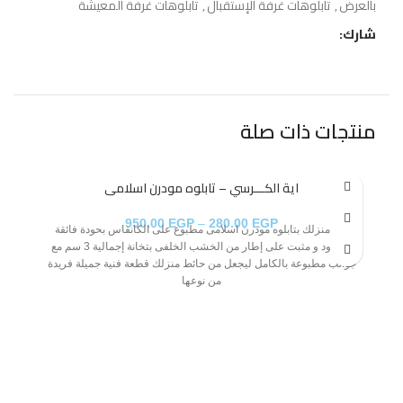
بالعرض
,
تابلوهات غرفة الإستقبال
,
تابلوهات غرفة المعيشة
شارك:
منتجات ذات صلة
اية الكـــرسي – تابلوه مودرن اسلامى
950.00
EGP
–
280.00
EGP
زين منزلك بتابلوه مودرن اسلامى مطبوع على الكانفاس بحودة فائقة
مشدود و مثبت على إطار من الخشب الخلفى بتخانة إجمالية 3 سم مع
جوانب مطبوعة بالكامل ليجعل من حائط منزلك قطعة فنية جميلة فريدة
من نوعها