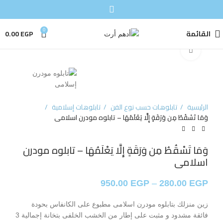
القائمة
0
EGP
0.00
Click to enlarge
الرئيسية
تابلوهات حسب نوع الفن
تابلوهات إسلامية
وَمَا تَسْقُطُ مِن وَرَقَةٍ إِلَّا يَعْلَمُهَا – تابلوه مودرن اسلامى
وَمَا تَسْقُطُ مِن وَرَقَةٍ إِلَّا يَعْلَمُهَا – تابلوه مودرن
اسلامى
950.00
EGP
–
280.00
EGP
زين منزلك بتابلوه مودرن اسلامى مطبوع على الكانفاس بحودة
فائقة مشدود و مثبت على إطار من الخشب الخلفى بتخانة إجمالية 3