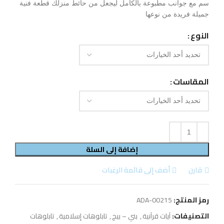
سم مع جوانب مطبوعة بالكامل ليجعل من حائط منزلك قطعة فنية
جميلة فريدة من نوعها
النوع
المقاسات
إضافة إلى السلة
قارن
أضف إلى قائمة الرغبات
رمز المنتج:
ADA-00215
التصنيفات:
آيات قرآنية
,
بني – بيج
,
تابلوهات إسلامية
,
تابلوهات