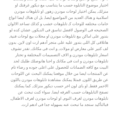
اختيار موضوع التابلوه حسب ما يتناسب مع ديكور غرفتك او
منزلك, يمكن اختيار لوحات مودرن زهور, او تابلوهات مودرن
اسلامية و هناك العديد من المواضيع ايضا, بل ان هناك ايضا انواع
خامات مختلفه للوحات كـ تابلوهات خشب و كذلك تساعد الالوان
الصحيحه فى الوصول لافضل تناسق فى الديكور, عشان كده لو
بتدور على اماكن بيع تابلوهات مودرن او محلات بيع لوحات فنية,
هاتلاقى كل اللى بتدور عليه على متجر أدهم ارت اون لاين. بدون
لف كتير على معارض او مولات, و انت فى مكانك, تقدر تشوف
اسعار تابلوهات مودرن و الاف التصميمات المختلفة و تختار
تابلوهات مودرن و انت فى مكانك و احنا هانوصلك طلبك لحد
البيت مع كافه الضمانات للحصول على اعلى جوده و رضاء تام
عن المنتجات ايضا من خلال موقعنا يمكنك البحث عن اللوحات
عن طريق اللون, فمثلا يمكنك مشاهدة تابلوهات مودرن باللون
الاحمر فقط, او باى لون اخر حسب ديكور منزلك, كما يمكنك
تصفح التابلوهات حسب الغرفه ايضا, سواء كنت تبحث عن
تابلوهات مودرن لغرف النوم, او لوحات مودرن لغرف الاطفال,
فبالتأكيد ستجد ما تبحث عنه بسهوله جدا فى ادهم ارت.