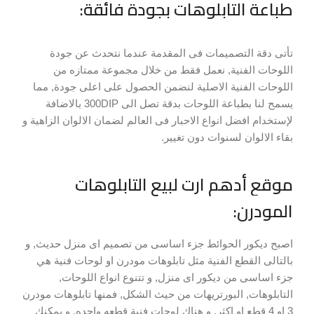
طباعة التابلوهات بجودة فائقة:
تأتى دقة التصميمات فى المقدمة عندما نتحدث عن جودة
اللوحات الفنية, نعمل فقط من خلال مجموعة ممتازه من
اللوحات الفنية الاصلية لنضمن الحصول على اعلى جودة, مما
يسمح لنا بطباعة اللوحات بدقة تصل الى 300DIP بالاضافة
لإستخدام افضل انواع الاحبار فى العالم لضمان الالوان الزاهية و
بقاء الالوان لسنوات دون تغيير.
موقع أدهم ارت لبيع التابلوهات
المودرن:
اصبح ديكور الحوائط جزء اساسى من تصميم اى منزل حديث, و
بالتالى القطع الفنية مثل تابلوهات مودرن او لوحات فنية هي
جزء اساسى من ديكور اى منزل, و تتنوع انواع اللوحات,
التابلوهات, البورتريهات من حيث الشكل, فمنها تابلوهات مودرن
3 او 4 قطع او اكثر, و هناك لوحات فنية قطعه واحده, و يمكنك