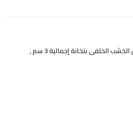
تابلوهات مودرن اسلامية مطبوع على الكانفاس بحودة فائقة مشدود و مثبت على إطار من الخشب الخلفى بتخانة إجمالية 3 سم ,