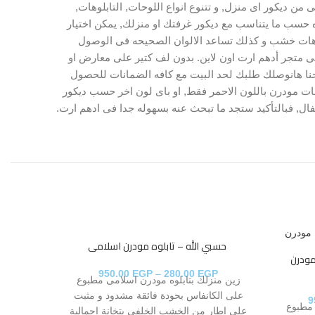
 ديكور اى منزل, و تتنوع انواع اللوحات, التابلوهات,
كنك اختيار موضوع التابلوه حسب ما يتناسب مع ديكور غرفتك او منزلك, يمكن اختيار
ابلوهات خشب و كذلك تساعد الالوان الصحيحه فى الوصول
لى متجر أدهم ارت اون لاين. بدون لف كتير على معارض او
حنا هانوصلك طلبك لحد البيت مع كافه الضمانات للحصول
ات مودرن باللون الاحمر فقط, او باى لون اخر حسب ديكور
ل, فبالتأكيد ستجد ما تبحث عنه بسهوله جدا فى ادهم ارت.
​​​​​​​ حسبي الله – تابلوه مودرن اسلامى
​​​​​​​ بِسْ
لوه مودرن
950.00
EGP
–
280.00
EGP
زين منزلك بتابلوه مودرن اسلامى مطبوع
GP
زين منز
على الكانفاس بحودة فائقة مشدود و مثبت
9
 مطبوع
على الكا
على إطار من الخشب الخلفى بتخانة إجمالية