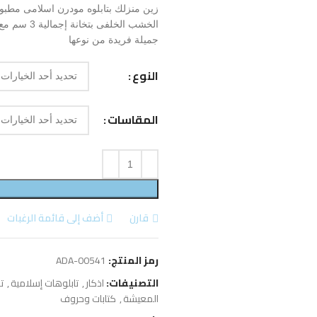
زين منزلك بتابلوه مودرن اسلامى مطبو
الخشب الخل
جميلة فريدة من نوعها
النوع
المقاسات
قارن
أضف إلى قائمة الرغبات
رمز المنتج:
ADA-00541
التصنيفات:
اذكار
,
تابلوهات إسلامية
,
ت
المعيشة
,
كتابات وحروف