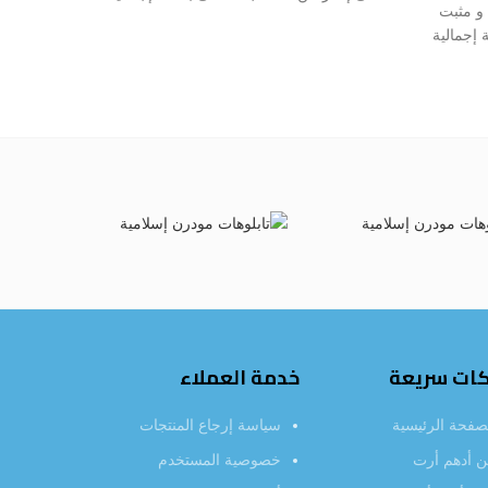
و مثبت
على إطار 
3 سم مع جوانب مطبوعة بالكامل ليجعل من
إجمالية
3 سم مع
حائط منزلك قطعة فنية جميلة فريدة من
يجعل من
حائط من
نوعها
يدة من
كات سريعة
خدمة العملاء
صفحة الرئيسية
سياسة إرجاع المنتجات
 أدهم أرت
خصوصية المستخدم