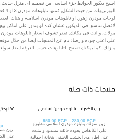
اصبح ديكور الحوائط جزء اساسى من تصميم اى منزل حديث, و با
البو
لوحات مودرن زهور, او تابلوهات مودرن اسلامية و هناك العدي
لافضل تناسق فى الديكور, عشان كده لو بتدور على اماكن بيع 
مولات, و انت فى مكانك, تقدر تشوف اسعار تابلوهات مودرن و
على اعلى جوده و رضاء تام عن المنتجات ايضا من خلال موقعن
منزلك, كما يمكنك تصفح التابلوهات حسب الغرفه ايضا, سواء 
منتجات ذات صلة
​​​​​​​ باب الكعبة – تابلوه مودرن اسلامى
​​​​​​​ وَمَا
950.00
EGP
–
280.00
EGP
زين منزلك بتابلوه مودرن اسلامى مطبوع
GP
زين منز
على الكانفاس بحودة فائقة مشدود و مثبت
على الك
على إطار من الخشب الخلفى بتخانة إجمالية