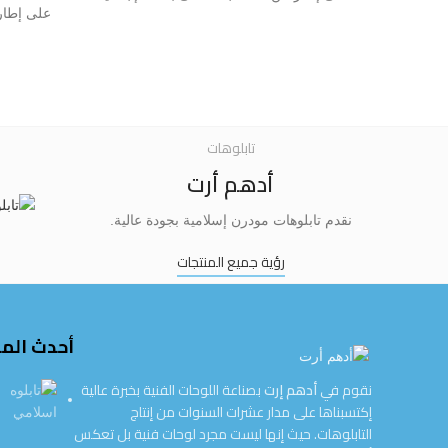
على إطار
3 سم مع جوانب مطبوعة بالكامل ليجعل من
3 سم مع
حائط منزلك قطعة فنية جميلة فريدة من
حائط من
نوعها
تابلوهات
أدهم أرت
نقدم تابلوهات مودرن إسلامية بجودة عالية.
رؤية جميع المنتجات
أحدث الم
نقوم في
أدهم إرت
بصناعة اللوحات الفنية بخبرة عالية
إكتسبناها على مدار عشرات السنوات من إنتاج
التابلوهات. حيث إنها ليست مجرد لوحات فنية بل تعكس