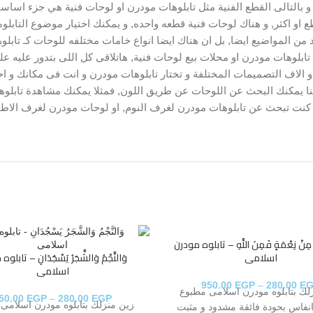
لتالى القطع الفنية مثل تابلوهات مودرن او لوحات فنية هي جزء اساسى من
رتريهات من حيث الشكل, فمنها تابلوهات مودرن 3 او 4 قطع او اكثر, و هناك لوحات فنية قطعه واحده, و يم
د من المواضيع ايضا, بل ان هناك ايضا انواع خامات مختلفه للوحات كـ ت
تابلوهات مودرن او محلات بيع لوحات فنية, هاتلاقى كل اللى بتدور عليه ع
 الاف التصميمات المختلفة و تختار تابلوهات مودرن و انت فى مكانك و ا
ا يمكنك البحث عن اللوحات عن طريق اللون, فمثلا يمكنك مشاهدة تابلوه
كنت تبحث عن تابلوهات مودرن لغرف النوم, او لوحات مودرن لغرف الاطفا
 بِكُمْ مِنْ نِعْمَةٍ فَمِنَ اللَّهِ – تابلوه مودرن
اسلامى
​​​​​​​ وَالنَّجْمُ وَالشَّجَرُ يَسْجُدَانِ – تاب
اسلامى
950.00
EGP
–
280.00
E
لك بتابلوه مودرن اسلامى مطبوع
50.00
EGP
–
280.00
EGP
زين منزلك بتابلوه مودرن اسلامى
انفاس بحودة فائقة مشدود و مثبت