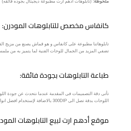
ملحوظة
: (تابلوهات أدهم آرت مطبوعة ديجيتال بجوده فائقه) ل
كانفاس مخصص للتابلوهات المودرن:
تابلوهاتنا مطبوعة على كانفاس و هو قماش يصنع من مزيج القطن
تضفي المزيد من الجمال للوحات الفنية لما يتميز به من ملمس 
طباعة التابلوهات بجودة فائقة:
تأتى دقة التصميمات فى المقدمة عندما نتحدث عن جودة اللو
اللوحات بدقة تصل الى 300DIP بالاضافة لإستخدام افضل انواع الاحبار فى العالم لضمان الالوان الزاهية و بقاء الالوان لسنوات دون تغيير.
موقع أدهم ارت لبيع التابلوهات المودر