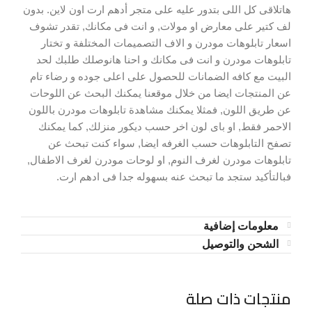
هاتلاقى كل اللى بتدور عليه على متجر أدهم ارت اون لاين. بدون
لف كتير على معارض او مولات, و انت فى مكانك, تقدر تشوف
اسعار تابلوهات مودرن و الاف التصميمات المختلفة و تختار
تابلوهات مودرن و انت فى مكانك و احنا هانوصلك طلبك لحد
البيت مع كافه الضمانات للحصول على اعلى جوده و رضاء تام
عن المنتجات ايضا من خلال موقعنا يمكنك البحث عن اللوحات
عن طريق اللون, فمثلا يمكنك مشاهدة تابلوهات مودرن باللون
الاحمر فقط, او باى لون اخر حسب ديكور منزلك, كما يمكنك
تصفح التابلوهات حسب الغرفه ايضا, سواء كنت تبحث عن
تابلوهات مودرن لغرف النوم, او لوحات مودرن لغرف الاطفال,
فبالتأكيد ستجد ما تبحث عنه بسهوله جدا فى ادهم ارت.
معلومات إضافية
الشحن والتوصيل
منتجات ذات صلة