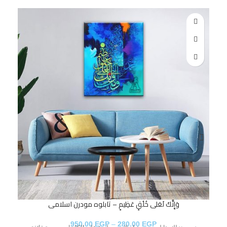
وَإِنَّكَ لَعَلى خُلُقٍ عَظِيمٍ – تابلوه مودرن اسلامى
950.00
EGP
–
280.00
EGP