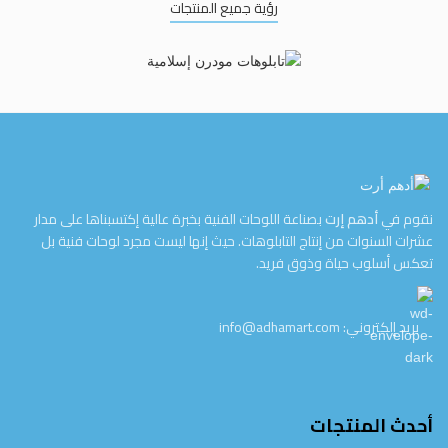
رؤية جميع المنتجات
نقوم في
أدهم إرت
بصناعة اللوحات الفنية بخبرة عالية إكتسبناها على مدار
عشرات السنوات من إنتاج التابلوهات. حيث إنها ليست مجرد لوحات فنية بل
تعكس أسلوب حياة وذوق فريد.
بريد إلكتروني: info@adhamart.com
أحدث المنتجات