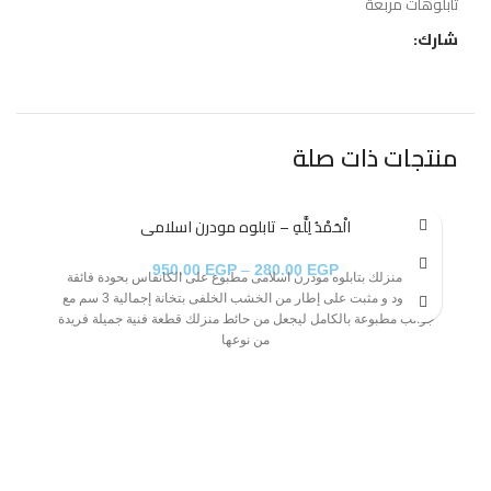
تابلوهات مربعة
شارك:
منتجات ذات صلة
الْحَمْدُ لِلَّهِ – تابلوه مودرن اسلامى
950.00
EGP
–
280.00
EGP
زين منزلك بتابلوه مودرن اسلامى مطبوع على الكانفاس بحودة فائقة
مشدود و مثبت على إطار من الخشب الخلفى بتخانة إجمالية 3 سم مع
جوانب مطبوعة بالكامل ليجعل من حائط منزلك قطعة فنية جميلة فريدة
من نوعها