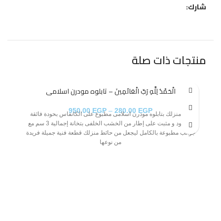
شارك:
منتجات ذات صلة
الْحَمْدُ لِلَّهِ رَبِّ الْعَالَمِينَ – تابلوه مودرن اسلامى
950.00
EGP
–
280.00
EGP
زين منزلك بتابلوه مودرن اسلامى مطبوع على الكانفاس بحودة فائقة
مشدود و مثبت على إطار من الخشب الخلفى بتخانة إجمالية 3 سم مع
جوانب مطبوعة بالكامل ليجعل من حائط منزلك قطعة فنية جميلة فريدة
من نوعها