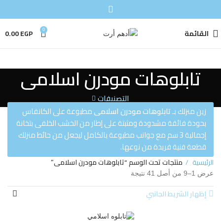
القائمة
0
EGP
0.00
تابلوهات مودرن اسلامى
التصنيفات
زين منزلك بـ
تابلوهات مودرن اسلامى
مطبوعة على الكانفاس
بحودة فائقة مشدودة ومثبتة على إطار من الخشب الخلفى بتخانة
إجمالية 3 سم مع جوانب مطبوعة بالكامل ليجعل من حائط منزلك
قطعة فنية فريدة من نوعها.
الرئيسية
منتجات تحت الوسم “تابلوهات مودرن اسلامى”
عرض 1–9 من أصل 41 نتيجة
إظهار الشريط الجانبي