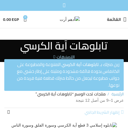
القائمة
0
EGP
0.00
تابلوهات آية الكرسي
التصنيفات
زين منزلك بـ
تابلوهات آية الكرسي
المتنوعة والمطبوعة على
الكانفاس بحودة فائقة مشدودة ومثبتة على إطار خشبي مع
جوانب مطبوعة ليجعل من حائط منزلك قطعة فنية فريدة من
نوعها.
الرئيسية
منتجات تحت الوسم “تابلوهات آية الكرسي”
عرض 1–9 من أصل 12 نتيجة
إظهار الشريط الجانبي